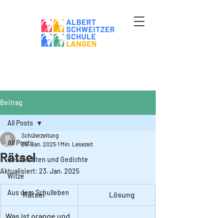
Beitrag
All Posts
Schülerzeitung
All Posts
20. Jan. 2025
1 Min. Lesezeit
Rätsel
Geschichten und Gedichte
Aktualisiert:
23. Jan. 2025
Witze
Aus dem Schulleben
            Rätsel
                  Lösung
Was ist orange und 