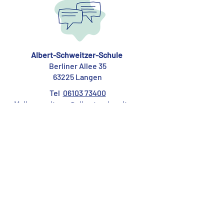
Albert-Schweitzer-Schule
Berliner Allee 35
63225 Langen
Tel
06103 73400
Mail
verwaltung@albert-schweitzer-
langen.de
Nachmittagsbetreuung Peppinos Welt
Tel
06103 3103667
Mail
betreut@albert-schweitzer-
schule.org
Förderverein
Tel
06103 2702554
Mail
foerderverein@albert-schweitzer-
schule.org