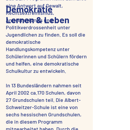
eine Antwort auf Gewalt,
Demokratie
Rechtsextremismus,
Lernen & Leben
Antisemitismus und
Politikverdrossenheit unter
Jugendlichen zu finden. Es soll die
demokratische
Handlungskompetenz unter
Schülerinnen und Schülern fördern
und helfen, eine demokratische
Schulkultur zu entwickeln.
In 13 Bundesländern nahmen seit
April 2002 ca.170 Schulen, davon
27 Grundschulen teil. Die Albert-
Schweitzer-Schule ist eine von
sechs hessischen Grundschulen,
die in diesem Programm
mitgearbeitet haben. Durch die