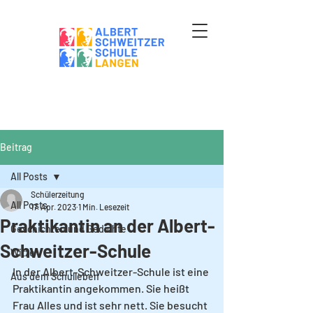
Beitrag
All Posts
Schülerzeitung
All Posts
17. Apr. 2023
1 Min. Lesezeit
Praktikantin an der Albert-
Geschichten und Gedichte
Schweitzer-Schule
Witze
In der Albert-Schweitzer-Schule ist eine 
Aus dem Schulleben
Praktikantin angekommen. Sie heißt 
Frau Alles und ist sehr nett. Sie besucht 